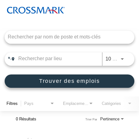
Job Search Page
CROSSMARK
PRODUCT CONNECTIONS
JOBS.D
10 KM
DEALER SOLUTIONS, INC
FRANÇAIS CANADIEN
Trouver des emplois
Filtres
Pays
Emplacements
Catégories
0 Résultats
Pertinence
Trier Par